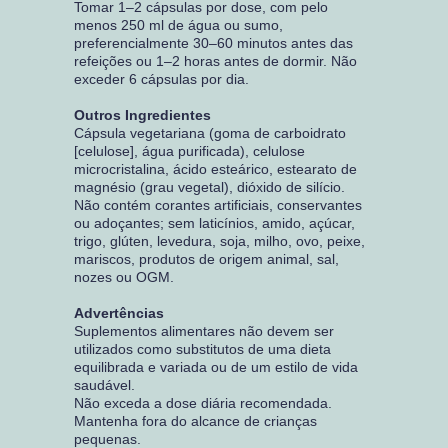
Tomar 1–2 cápsulas por dose, com pelo
menos 250 ml de água ou sumo,
preferencialmente 30–60 minutos antes das
refeições ou 1–2 horas antes de dormir. Não
exceder 6 cápsulas por dia.
Outros Ingredientes
Cápsula vegetariana (goma de carboidrato
[celulose], água purificada), celulose
microcristalina, ácido esteárico, estearato de
magnésio (grau vegetal), dióxido de silício.
Não contém corantes artificiais, conservantes
ou adoçantes; sem laticínios, amido, açúcar,
trigo, glúten, levedura, soja, milho, ovo, peixe,
mariscos, produtos de origem animal, sal,
nozes ou OGM.
Advertências
Suplementos alimentares não devem ser
utilizados como substitutos de uma dieta
equilibrada e variada ou de um estilo de vida
saudável.
Não exceda a dose diária recomendada.
Mantenha fora do alcance de crianças
pequenas.