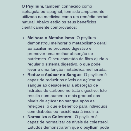
O Psyllium,
também conhecido como
isphagula ou ispaghol, tem sido amplamente
utilizado na medicina como um remédio herbal
natural. Abaixo estão os seus benefícios
cientificamente comprovados:
Melhora o Metabolismo
: O psyllium
demonstrou melhorar o metabolismo geral
ao auxiliar no processo digestivo e
promover uma melhor absorção de
nutrientes. O seu conteúdo de fibra ajuda a
regular o sistema digestivo, o que pode
levar a uma função metabólica melhorada.
Reduz o Açúcar no Sangue
: O psyllium é
capaz de reduzir os níveis de açúcar no
sangue ao desacelerar a absorção de
hidratos de carbono no trato digestivo. Isto
resulta num aumento mais gradual dos
níveis de açúcar no sangue após as
refeições, o que é benéfico para indivíduos
com diabetes ou resistência à insulina.
Normaliza o Colesterol
: O psyllium é
capaz de normalizar os níveis de colesterol.
Estudos demonstraram que o psyllium pode