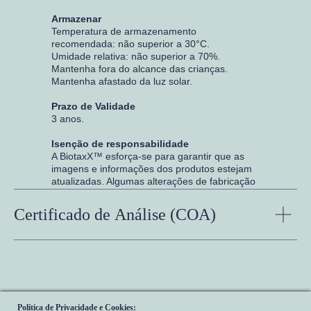
Armazenar
Temperatura de armazenamento
recomendada: não superior a 30°C.
Umidade relativa: não superior a 70%.
Mantenha fora do alcance das crianças.
Mantenha afastado da luz solar.
Prazo de Validade
3 anos.
Isenção de responsabilidade
A BiotaxX™ esforça-se para garantir que as
imagens e informações dos produtos estejam
atualizadas. Algumas alterações de fabricação
nas embalagens e/ou ingredientes podem
estar pendentes da atualização do nosso site.
Certificado de Análise (COA)
Embora os itens possam ocasionalmente ser
enviados com embalagens alternativas, o
frescor é sempre garantido. Recomendamos
que leia os rótulos, advertências e instruções
de todos os produtos antes de usá-los.
Política de Privacidade e Cookies: