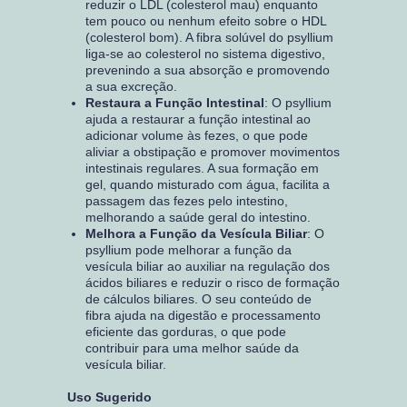
reduzir o LDL (colesterol mau) enquanto
tem pouco ou nenhum efeito sobre o HDL
(colesterol bom). A fibra solúvel do psyllium
liga-se ao colesterol no sistema digestivo,
prevenindo a sua absorção e promovendo
a sua excreção.
Restaura a Função Intestinal
: O psyllium
ajuda a restaurar a função intestinal ao
adicionar volume às fezes, o que pode
aliviar a obstipação e promover movimentos
intestinais regulares. A sua formação em
gel, quando misturado com água, facilita a
passagem das fezes pelo intestino,
melhorando a saúde geral do intestino.
Melhora a Função da Vesícula Biliar
: O
psyllium pode melhorar a função da
vesícula biliar ao auxiliar na regulação dos
ácidos biliares e reduzir o risco de formação
de cálculos biliares. O seu conteúdo de
fibra ajuda na digestão e processamento
eficiente das gorduras, o que pode
contribuir para uma melhor saúde da
vesícula biliar.
Uso Sugerido