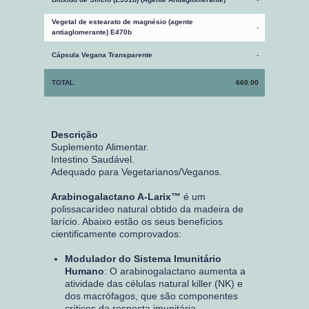
Vegetal de estearato de magnésio (agente
-
antiaglomerante) E470b
Cápsula Vegana Transparente
-
TOTAL
660.00
Descrição
Suplemento Alimentar.
Intestino Saudável.
Adequado para Vegetarianos/Veganos.
Arabinogalactano A-Larix™
é um
polissacarídeo natural obtido da madeira de
larício. Abaixo estão os seus benefícios
cientificamente comprovados:
Modulador do Sistema Imunitário
Humano
: O arabinogalactano aumenta a
atividade das células natural killer (NK) e
dos macrófagos, que são componentes
críticos da resposta imunitária.