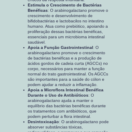
Estimula o Crescimento de Bactérias
Benéficas
: O arabinogalactano promove o
crescimento e desenvolvimento de
bifidobactérias e lactobacilos no intestino
humano. Atua como prebiótico, apoiando a
proliferação dessas bactérias benéficas,
essenciais para um microbioma intestinal
saudável.
Apoia a Função Gastrointestinal
: O
arabinogalactano promove o crescimento
de bactérias benéficas e a produção de
ácidos gordos de cadeia curta (AGCCs) no
corpo, necessários para manter a função
normal do trato gastrointestinal. Os AGCCs
são importantes para a saúde do cólon e
podem ajudar a reduzir a inflamação.
Apoia a Microflora Intestinal Benéfica
Durante o Uso de Antibióticos
: O
arabinogalactano ajuda a manter o
equilíbrio das bactérias benéficas durante
os tratamentos com antibióticos, que
podem perturbar a flora intestinal.
Desintoxicação
: O arabinogalactano pode
absorver substâncias tóxicas,