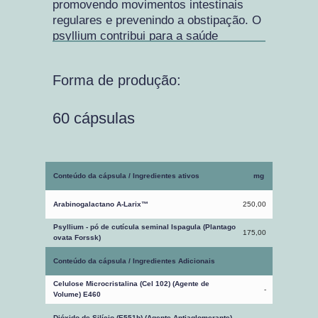
promovendo movimentos intestinais
regulares e prevenindo a obstipação. O
psyllium contribui para a saúde
digestiva geral.
Forma de produção:
60 cápsulas
Conteúdo da cápsula / Ingredientes ativos
mg
Arabinogalactano A-Larix™
250,00
Psyllium - pó de cutícula seminal Ispagula (Plantago
175,00
ovata Forssk)
Conteúdo da cápsula / Ingredientes Adicionais
Celulose Microcristalina (Cel 102) (Agente de
-
Volume) E460
Dióxido de Silício (E551b) (Agente Antiaglomerante)
-