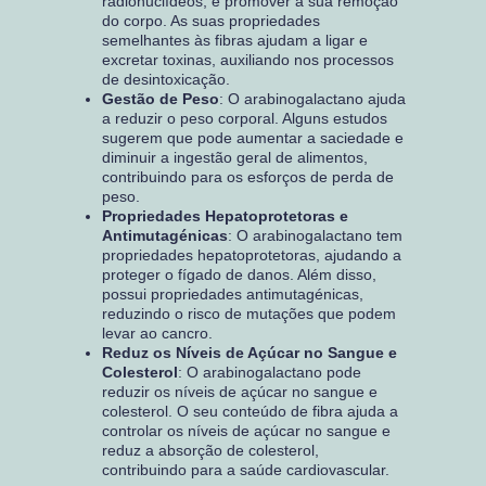
radionuclídeos, e promover a sua remoção
do corpo. As suas propriedades
semelhantes às fibras ajudam a ligar e
excretar toxinas, auxiliando nos processos
de desintoxicação.
Gestão de Peso
: O arabinogalactano ajuda
a reduzir o peso corporal. Alguns estudos
sugerem que pode aumentar a saciedade e
diminuir a ingestão geral de alimentos,
contribuindo para os esforços de perda de
peso.
Propriedades Hepatoprotetoras e
Antimutagénicas
: O arabinogalactano tem
propriedades hepatoprotetoras, ajudando a
proteger o fígado de danos. Além disso,
possui propriedades antimutagénicas,
reduzindo o risco de mutações que podem
levar ao cancro.
Reduz os Níveis de Açúcar no Sangue e
Colesterol
: O arabinogalactano pode
reduzir os níveis de açúcar no sangue e
colesterol. O seu conteúdo de fibra ajuda a
controlar os níveis de açúcar no sangue e
reduz a absorção de colesterol,
contribuindo para a saúde cardiovascular.